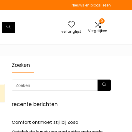
Nieuws en blogs lezen
0
Vergelijken
verlanglijst
Zoeken
recente berichten
Comfort ontmoet stijl bij Zoso
Ontdek de kunst van perfectie: gebrande