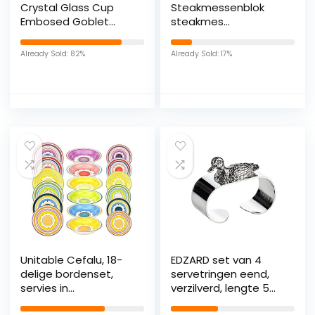
Crystal Glass Cup
Steakmessenblok
Embosed Goblet
steakmes
Home Party Dessert
huishoudmes
Yoghurt Ice Cream
meerkleurig 6
Already Sold: 82%
Already Sold: 17%
Cup Cocktail Glass
messen
Gifts Drinkware
(Color : Amber, Size :
300ml)
Unitable Cefalu, 18-
EDZARD set van 4
delige bordenset,
servetringen eend,
servies in
verzilverd, lengte 5
mediterrane stijl,
cm