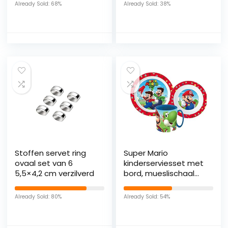
platte borden en
Already Sold: 68%
Already Sold: 38%
soepborden van
porselein van
Rose&Tulipani,
geschikt voor
magnetron en
vaatwasser
Stoffen servet ring
Super Mario
ovaal set van 6
kinderserviesset met
5,5×4,2 cm verzilverd
bord, mueslischaal
en mok
Already Sold: 80%
Already Sold: 54%