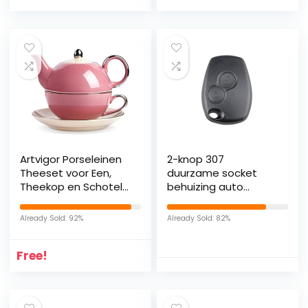
Artvigor Porseleinen
2-knop 307
Theeset voor Een,
duurzame socket
Theekop en Schotel
behuizing auto
Serveerset met
sleutel shell
Theepot Theekopje
afstandsbediening
Already Sold: 92%
Already Sold: 82%
en Schotel, Prachtig
cover lege
Satijn Geschenkdoos,
sleutelhanger
Free!
Roze
perfecte afwerking