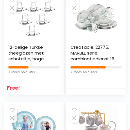
12-delige Turkse
CreaTable, 22775,
theeglazen met
MARBLE serie,
schoteltje, hoge
combinatiedienst 16
kwaliteit, Oosters,
stuks, Porselein
Arabisch, theesube
Already Sold: 39%
Already Sold: 69%
Cafe Kahve Bar Club
Cay Seti Bardak,
Free!
Bardagi, 6
theeglazen + 6
schoteltjes van lente
& herfst, helder