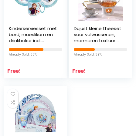
Kinderserviesset met
Dujust kleine theeset
bord, mueslikom en
voor volwassenen,
drinkbeker incl.
marmeren textuur &
bestek
gouden trim,
(herbruikbaar)
handwerk grijs
Already Sold: 65%
Already Sold: 39%
(ijskoningin)
porselein thee
feesten voor
Free!
Free!
kinderen, 1 glazen
theepot (650 ml), 6
kopjes (120ml), 6
schotels, 1 plank & 1
warmer