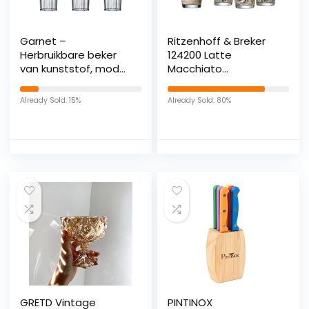
Garnet –
Ritzenhoff & Breker
Herbruikbare beker
124200 Latte
van kunststof, model
Macchiato
Granity, transparant,
glazenset, 8-delig
6 stuks,
met lepel [4
Already Sold: 15%
Already Sold: 80%
vaatwasmachinebestendig,
glazen+4 lepels],4
40 cl aan de rand,
stuks (1 pak)
33-35 cl per servies,
100% Made in Italy
GRETD Vintage
PINTINOX