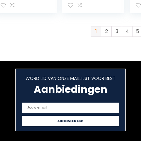
beker
met doos, voor
het spenen en
leren over bestek
1
2
3
4
5
WORD LID VAN ONZE MAILLIJST VOOR BEST
Aanbiedingen