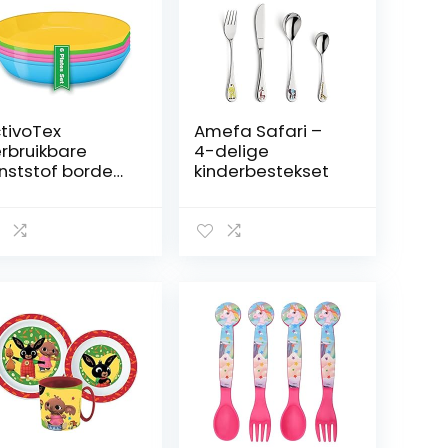
tivoTex
Amefa Safari –
rbruikbare
4-delige
nststof borden
kinderbestekset
 stuks),
rbruikbaar
rvies van hard
astic, diepe
cknickborden,
agnetronbeste
ig, voor
nderen en
lwassenen,
eurrijk servies
evendig)