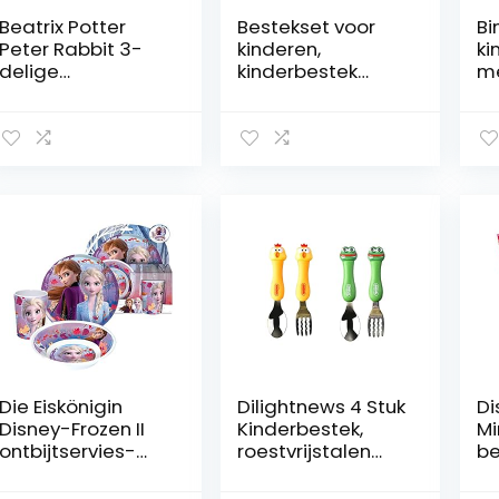
Beatrix Potter
Bestekset voor
Bi
Peter Rabbit 3-
kinderen,
ki
delige
kinderbestek
me
verzorgingsset,
zonder vlekken
mu
cearth, kleurrijk, 0,1
Warmte-
m
x 0,1 x 1,85 cm
isolatiefunctie
voor gezinnen
met kinderen voor
thuiskeuken(roze)
Die Eiskönigin
Dilightnews 4 Stuk
Di
Disney-Frozen II
Kinderbestek,
Mi
ontbijtservies-
roestvrijstalen
be
set, 3-delig,
kinderbestek, met
ku
borden, kom en
tekenfilmdieren