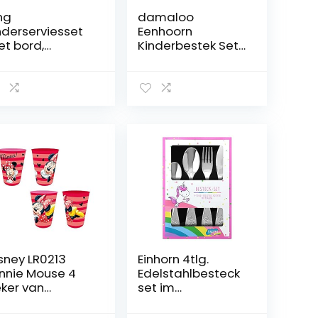
ng
damaloo
nderserviesset
Eenhoorn
t bord,
Kinderbestek Set
eslikom en
– 2 Stuks, Plastic
ok
Vork en Lepels
voor Kinderen,
BPA-Vrij, Klein,
Lichtgewicht en
Herbruikbaar
Plastic Bestek
voor Baby’s en
Kinderen
sney LR0213
Einhorn 4tlg.
nnie Mouse 4
Edelstahlbesteck
ker van
set im
nststof 280 ml
Geschenkkarton