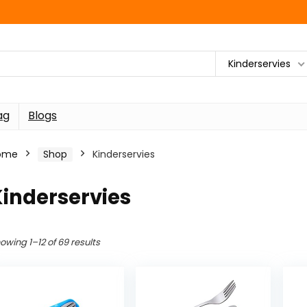
Kinderservies
ag
Blogs
ome
Shop
Kinderservies
inderservies
owing 1–12 of 69 results