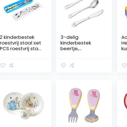
2 kinderbestek
3-delig
Ac
roestvrij staal set
kinderbestek
He
PCS roestvrij staal
beertje,
ku
mes vork lepel
gepersonaliseerd
(6
keukengerei
bestek doop
he
servies met doos
roestvrij staal
se
kinderen set
kinderservies met
pl
(groen)
gravure lepel mes
pi
vork verjaardag
m
bestek cadeau
nd
voor kinderen
ki
meisjes jongens
vo
kl
(l