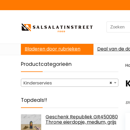
Search
for:
Bladeren door rubrieken
Deal van de d
Productcategorieën
H
K
Kinderservies
×
Topdeals!!
Sh
Geschenk Republiek GR450080
Throne eierdopje, medium, grijs