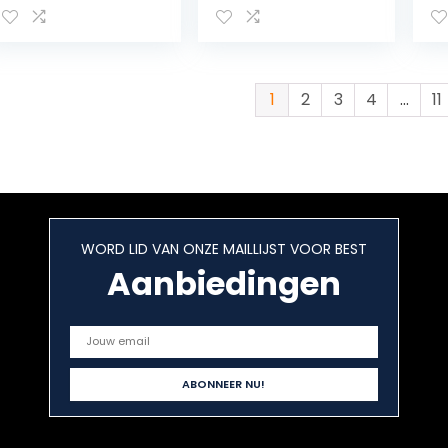
1
2
3
4
…
11
WORD LID VAN ONZE MAILLIJST VOOR BEST
Aanbiedingen