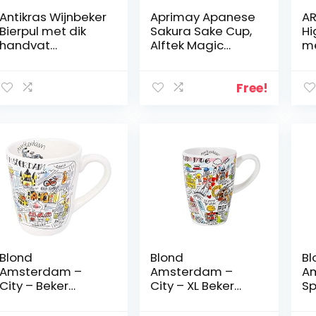
Antikras Wijnbeker
Aprimay Apanese
AR
Bierpul met dik
Sakura Sake Cup,
Hi
handvat
Alftek Magic
me
Drinkgerei
Sakura Sake Cup,
st
Concave ‑ convex
koude en warme
ontwerp voor
temperatuur
Free!
bier/wijnbarbeno
kleurverandering
digdheden
thee cup perzik
kersenbloemen
bloeien magisch
sakura bloesem
thee kom
Blond
Blond
Bl
Amsterdam –
Amsterdam –
A
City – Beker
City – XL Beker
Sp
Amsterdam 0,35L
Amsterdam 0,5L
to
Th