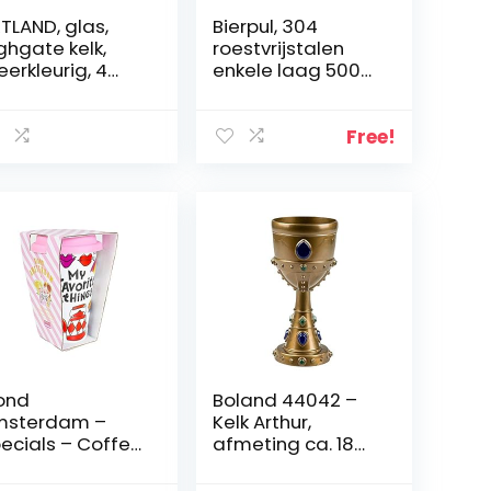
TLAND, glas,
Bierpul, 304
ghgate kelk,
roestvrijstalen
erkleurig, 4
enkele laag 500
uks
ml drinkgerei voor
bar voor
bier(Rose goud)
Free!
ond
Boland 44042 –
msterdam –
Kelk Arthur,
ecials – Coffee
afmeting ca. 18
 go Favorite
cm, vulinhoud 25
ings
cl, adellijke beker,