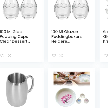
100 Ml Glas
100 Ml Glazen
6 
Pudding Cups
Puddingbekers
Gl
Clear Dessert
Heldere
Kr
Kom Crystal Clear
Dessertkom
Ko
Ijs Kommen Ei
Kristalheldere
Sh
Vorm Yoghurt
Ijskommen Ei
Cu
Cups Salade
Vorm Yoghurt
Ge
Schotel Parfait
Cups Salade
vo
Cups voor Thuis
Schotel Parfait
Pu
Keuken 2 stks
Cups Voor
Tr
Thuiskeuken 2
Stks