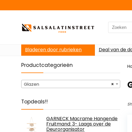
Search
for:
Bladeren door rubrieken
Deal van de d
Productcategorieën
H
Glazen
×
Topdeals!!
Sh
GARNECK Macrame Hangende
Fruitmand: 3- Laags over de
Deurorganisator