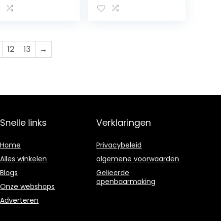
koning, carnaval,
halloween,
themafeest,
vermomming,
accessoire
12
13
→
Snelle links
Verklaringen
Home
Privacybeleid
Alles winkelen
algemene voorwaarden
Blogs
Gelieerde
openbaarmaking
Onze webshops
Adverteren