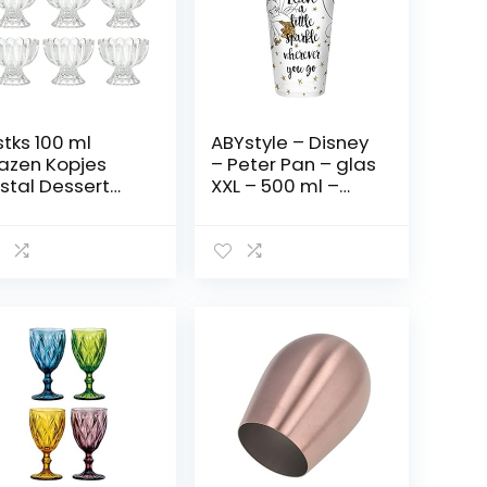
stks 100 ml
ABYstyle – Disney
azen Kopjes
– Peter Pan – glas
istal Dessert
XXL – 500 ml –
pjes Clear Jello
Tinkerbell –
ot Kopjes Ijs
goud/glitter
p Fruitschalen
rechten Platen
or Snack
dding
ansparant