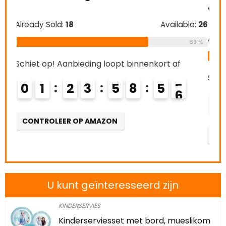
no
vaatwasmachinebestendig
e:
26
Alre
Already Sold:
21
Available:
31
69 %
68 %
Schi
Schiet op! Aanbieding loopt binnenkort af
0
0
2
2
3
5
8
5
4
5
CO
CONTROLEER OP AMAZON
U kunt geïnteresseerd zijn
KINDERSERVIES
Kinderserviesset met bord, mueslikom