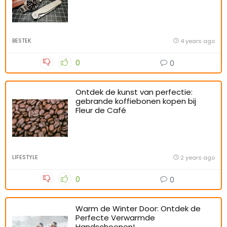
BESTEK
4 years ago
0
0
Ontdek de kunst van perfectie:
gebrande koffiebonen kopen bij
Fleur de Café
LIFESTYLE
2 years ago
0
0
Warm de Winter Door: Ontdek de
Perfecte Verwarmde
Handschoenen!