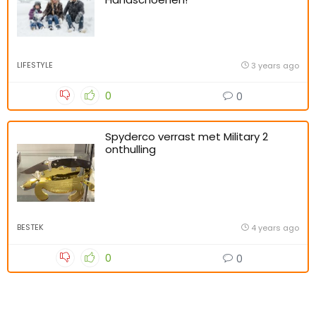
LIFESTYLE
3 years ago
0
0
Spyderco verrast met Military 2
onthulling
BESTEK
4 years ago
0
0