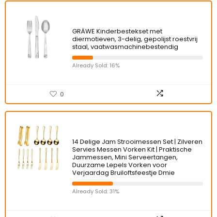
GRÄWE Kinderbestekset met
diermotieven, 3-delig, gepolijst roestvrij
staal, vaatwasmachinebestendig
Already Sold: 16%
0
14 Delige Jam Strooimessen Set | Zilveren
Servies Messen Vorken Kit | Praktische
Jammessen, Mini Serveertangen,
Duurzame Lepels Vorken voor
Verjaardag Bruiloftsfeestje Dmie
Already Sold: 31%