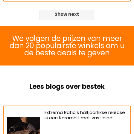
Show next
We volgen de prijzen van meer
dan 20 populairste winkels om u
de beste deals te geven
Lees blogs over bestek
Extrema Ratio’s halfjaarlijkse release
is een Karambit met vast blad