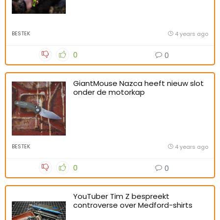
BESTEK
4 years ago
0
0
GiantMouse Nazca heeft nieuw slot
onder de motorkap
BESTEK
4 years ago
0
0
YouTuber Tim Z bespreekt
controverse over Medford-shirts