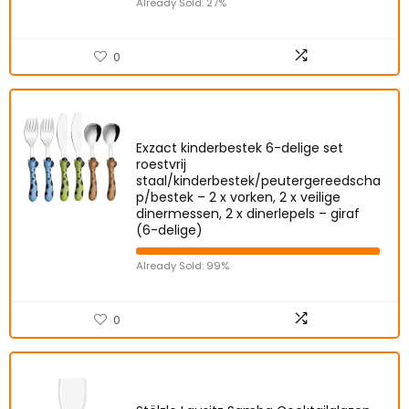
Already Sold: 27%
0
Exzact kinderbestek 6-delige set
roestvrij
staal/kinderbestek/peutergereedscha
p/bestek – 2 x vorken, 2 x veilige
dinermessen, 2 x dinerlepels – giraf
(6-delige)
Already Sold: 99%
0