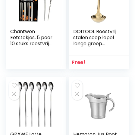
Chantwon
DOITOOL Roestvrij
Eetstokjes, 5 paar
stalen soep lepel
10 stuks roestvrij
lange greep
stalen eetstokjes
pannen koken
wasbaar voor sushi
lepel keuken
of rijstgerechten,
accessoires voor
Free!
herbruikbaar
roeren portie soep
goud
GRÄWE Latte
Hemoton Jus Boot