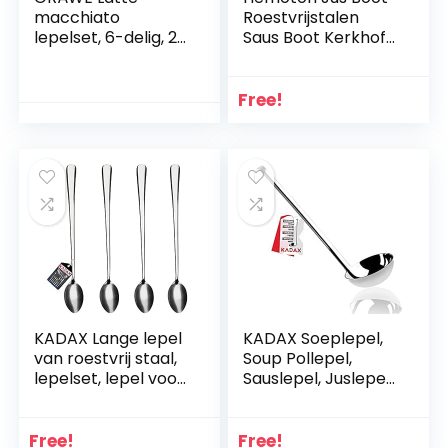
macchiato
Roestvrijstalen
lepelset, 6-delig, 22
Saus Boot Kerkhof
cm – lange lepel
Schenker Schotel
voor cocktails en
Geïsoleerde Saus
desserts, gepolijst
Kan Room Suiker
Free!
roestvrij staal,
Gerechten
vaatwasmachineb
Creamer Werper
estendig
Kruiden Container
Voor
Saladedressings
Melkbouillon
Creamer
KADAX Lange lepel
KADAX Soeplepel,
van roestvrij staal,
Soup Pollepel,
lepelset, lepel voor
Sauslepel, Juslepel,
latte, dranken, ijs,
Opscheplepel,
longdrinklepel,
roestvrij Staal,
cocktaillelepel,
Gietlepel met
Free!
Free!