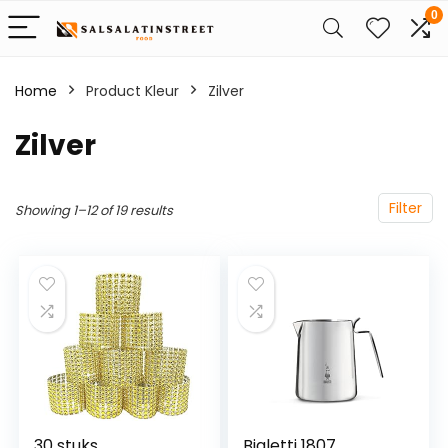
0
Home
Product Kleur
‎Zilver
‎Zilver
Filter
Showing 1–12 of 19 results
30 stuks
Bialetti 1807