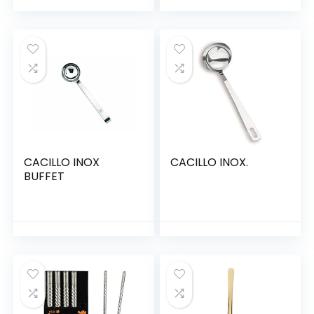
Vaatwasmachineb
estendig Met
Gravure Patroon
Japanse Chop
Sticks Gemakkelijk
Schoon Eetstokjes
Gift Set (Zilver)
CACILLO INOX
CACILLO INOX.
BUFFET