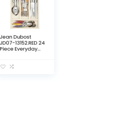
Jean Dubost
JD07-13152.RED 24
Piece Everyday
Flatware Set
Bestek, staal,
meerkleurig