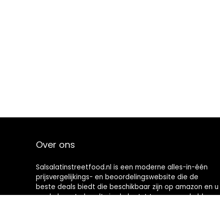
Over ons
Salsalatinstreetfood.nl is een moderne alles-in-één
prijsvergelijkings- en beoordelingswebsite die de
beste deals biedt die beschikbaar zijn op amazon en u
op de hoogte houdt via de laatst toegevoegde blogs.
Alle afbeeldingen zijn auteursrechtelijk beschermd
door hun respectievelijke eigenaren. Alle geciteerde