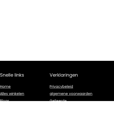
Snelle links
Verklaringen
Home
Privacybeleid
Alles winkelen
algemene voorwaarden
Blogs
Gelieerde
openbaarmaking
Onze webshops