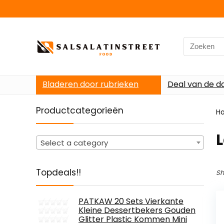
Search
for:
Bladeren door rubrieken
Deal van de d
Productcategorieën
H
‎
Select a category
Topdeals!!
Sh
PATKAW 20 Sets Vierkante
Kleine Dessertbekers Gouden
Glitter Plastic Kommen Mini