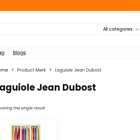
All categories
ag
Blogs
ome
Product Merk
‎Laguiole Jean Dubost
Laguiole Jean Dubost
owing the single result