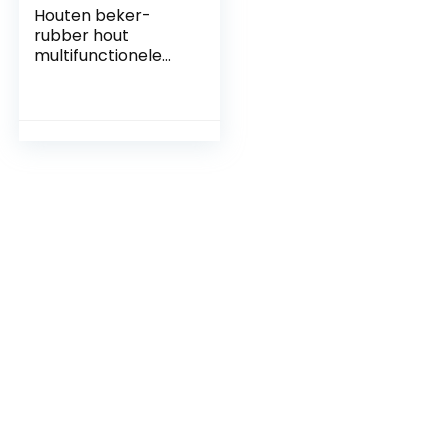
Houten beker-
rubber hout
multifunctionele
gat beker dubbele
koffiekopje water
beker aangepaste
houten beker