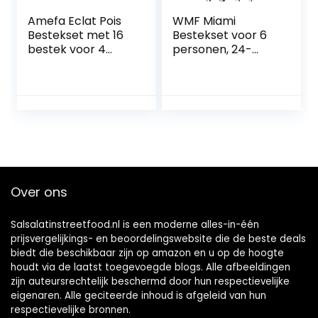
Amefa Eclat Pois
WMF Miami
Bestekset met 16
Bestekset voor 6
bestek voor 4
personen, 24-
personen, roestvrij
delig, monobloc-
staal, hoogglans
mes, Cromargan
afwerking
gepolijst roestvrij
staal, glanzend,
vaatwasmachineb
estendig
Over ons
Salsalatinstreetfood.nl is een moderne alles-in-één
prijsvergelijkings- en beoordelingswebsite die de beste deals
biedt die beschikbaar zijn op amazon en u op de hoogte
houdt via de laatst toegevoegde blogs. Alle afbeeldingen
zijn auteursrechtelijk beschermd door hun respectievelijke
eigenaren. Alle geciteerde inhoud is afgeleid van hun
respectievelijke bronnen.