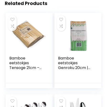
Related Products
Bamboe
Bamboe
eetstokjes
eetstokjes
Tensoge 21cm –
Genroku 20cm |
100 paar
Individueel verpakt
|Duurzaam
| 40 paar
bamboe|
wegwerpstokjes |
Hashi