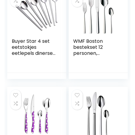
Buyer Star 4 set
WMF Boston
eetstokjes
bestekset 12
eetlepels dinerset
personen,
18/10 roestvrij staal
bestekset 60
Koreaanse platte
stuks,
eetstokjes
monoblokmes,
soeplepelset
Cromargan
gepolijst roestvrij
staal, glanzend,
vaatwasmachineb
estendig