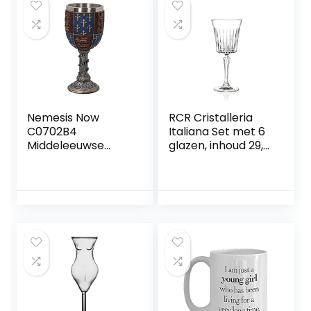
Nemesis Now
RCR Cristalleria
C0702B4
Italiana Set met 6
Middeleeuwse
glazen, inhoud 29,8
Goblet 17.5cm
cl
Grijs, Resin w/RVS
Insert