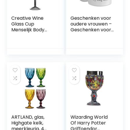
Creative Wine
Geschenken voor
Glass Cup
oudere vrouwen –
Menselijk Body
Geschenken voor
Shape Flessen
de oudere vrouw –
Whisky Bier Glazen
Giften voor 40 50
Cocktail
60 70 80 jaar oude
Champagneglaze
vrouw – koffiemok
n Cup voor Bar
voor moeder,
KTV Decor,180ml
grootmoeder, oma
– keramische
beker
ARTLAND, glas,
Wizarding World
Highgate kelk,
Of Harry Potter
meerkleurig, 4
Griffoendor