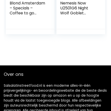
Blond Amsterdam
Nemesis Now
– Specials –
U2501G6 Night
Coffee to go
Wolf Goblet
Favorite Things
Goblet 23cm
Zwart
Over ons
Salsalatinstreetfood.nl is een moderne alles-in-één
prijsvergelijkings- en beoordelingswebsite die de beste deals
biedt die beschikbaar zijn op amazon en u op de hoogte
houdt via de laatst toegevoegde blogs. Alle afbeeldingen
zijn auteursrechtelijk beschermd door hun respectievelijke
eigenaren. Alle geciteerde inhoud is afgeleid van hun