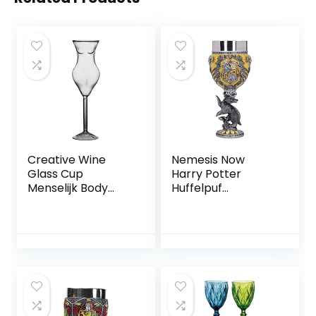
Creative Wine
Nemesis Now
Glass Cup
Harry Potter
Menselijk Body
Huffelpuf
Shape Flessen
Hogwarts House
Whisky Bier Glazen
verzamelbeker,
Cocktail
hars, geel zilver,
Champagneglaze
19,5 cm
n Cup voor Bar
KTV Decor,180ml